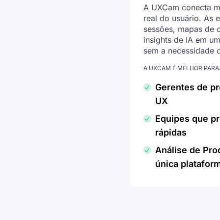
A UXCam conecta mé
real do usuário. As 
sessões, mapas de ca
insights de IA em u
sem a necessidade 
A UXCAM É MELHOR PARA
Gerentes de pr
UX
Equipes que pr
rápidas
Análise de Pr
única platafor