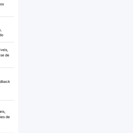
 os
,
do
veis,
se de
edback
eis,
ões de