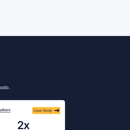
todo.
Case Study
2x