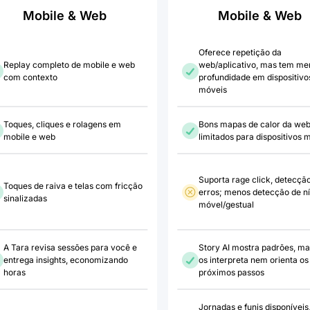
Mobile & Web
Mobile & Web
Oferece repetição da
Replay completo de mobile e web
web/aplicativo, mas tem me
com contexto
profundidade em dispositivo
móveis
Toques, cliques e rolagens em
Bons mapas de calor da web
mobile e web
limitados para dispositivos 
Suporta rage click, detecçã
Toques de raiva e telas com fricção
erros; menos detecção de ní
sinalizadas
móvel/gestual
A Tara revisa sessões para você e
Story AI mostra padrões, ma
entrega insights, economizando
os interpreta nem orienta os
horas
próximos passos
Jornadas e funis disponíveis