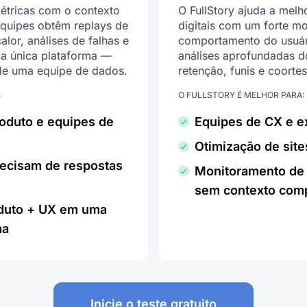
tricas com o contexto
O FullStory ajuda a melh
equipes obtêm replays de
digitais com um forte m
lor, análises de falhas e
comportamento do usuár
ma única plataforma —
análises aprofundadas 
de uma equipe de dados.
retenção, funis e coortes
:
O FULLSTORY É MELHOR PARA:
oduto e equipes de
Equipes de CX e ex
Otimização de site
ecisam de respostas
Monitoramento de
sem contexto comp
oduto + UX em uma
ma
Inicie o teste gratuito