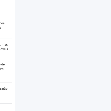
nos
s
, mas
móveis
o de
vel
s não
,