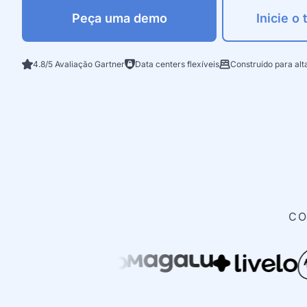
Peça uma demo
Inicie o 
4.8/5 Avaliação Gartner
Data centers flexíveis
Construído para al
CO