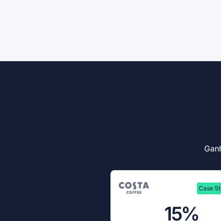
Ganh
Case S
15%