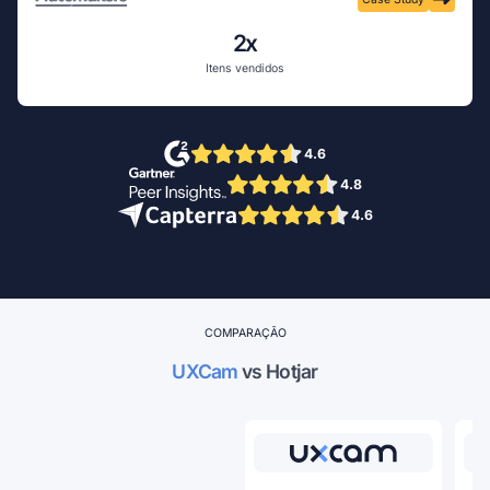
2x
Itens vendidos
4.6
4.8
4.6
COMPARAÇÃO
UXCam
 vs Hotjar