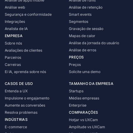
Análise de apps mobile
Análise de funis
Reduza o tempo de resolução
Resolva problemas de forma eficaz
Novidades do produto
Análise web
Análise de retenção
Os recursos mais recentes
Segurança e conformidade
Smart events
Comece grátis
Solicite uma demo
Perguntas frequentes
E-commerce
ANÁLISE QUANTITATIVA
Integrações
Segmentos
Respostas rápidas
Otimize os fluxos de compra
Dashboards
Analista de IA
Gravação de sessão
Gere relatórios automaticamente
Saúde
EMPRESA
Mapas de calor
Conheça a Tara AI
Experiência digital sem fricção
Funis
MELHORES PRÁTICAS
Análise da jornada do usuário
Sobre nós
Analista de IA para equipes de produto
Identifique onde os usuários abandonam
Finanças
Casos de sucesso
Análise de erros
Avaliações de clientes
Simplifique as jornadas financeiras
Análise de retenção
Clientes de sucesso da UXCam
PREÇOS
Parceiros
Analise a retenção e o churn
Telecomunicações
Blog
Carreiras
Preços
Mantenha os clientes conectados
Smart events
Aprenda sobre gestão de produto
Ei IA, aprenda sobre nós
Solicite uma demo
Monitore seus eventos-chave
Academy
Segmentos
Melhore suas habilidades com nossos cursos
CASOS DE USO
TAMANHO DA EMPRESA
Segmente e analise dados facilmente
Webinars e ebooks
Entenda a UX
Startups
Leia guias completos
Impulsione o engajamento
Médias empresas
Aumente as conversões
Enterprise
MAIS
Resolva problemas
COMPARAÇÕES
Parceiros
INDÚSTRIAS
Hotjar vs UXCam
Torne-se parceiro da UXCam
E-commerce
Amplitude vs UXCam
Sobre nós