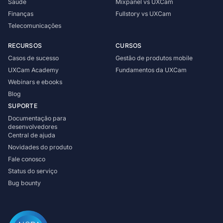
Saúde
Mixpanel vs UXCam
Saiba mais sobre nossa empresa
Finanças
Fullstory vs UXCam
Telecomunicações
RECURSOS
CURSOS
Casos de sucesso
Gestão de produtos mobile
UXCam Academy
Fundamentos da UXCam
Webinars e ebooks
Casos de sucesso
Blog
Histórias inspiradoras de clientes reais
SUPORTE
Documentação para
desenvolvedores
Central de ajuda
Novidades do produto
Fale conosco
Status do serviço
Bug bounty