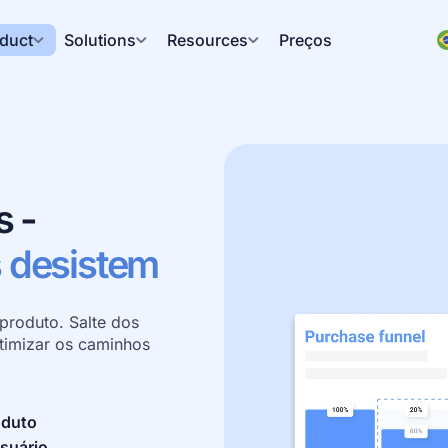
duct
Solutions
Resources
Preços
 -
s desistem
produto. Salte dos 
imizar os caminhos 
oduto
suário