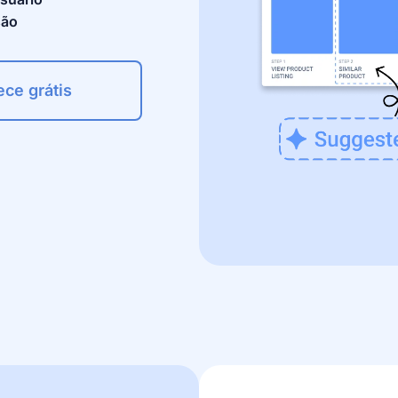
são
ce grátis