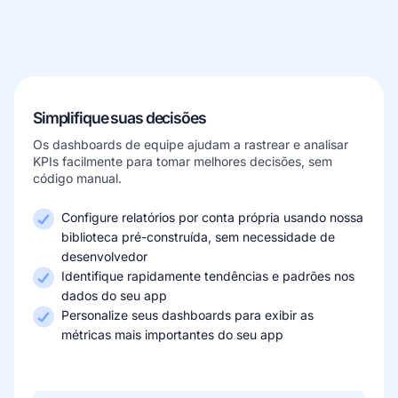
Saiba mais sobre nossa empresa
Simplifique suas decisões
Os dashboards de equipe ajudam a rastrear e analisar
Casos de sucesso
KPIs facilmente para tomar melhores decisões, sem
Histórias inspiradoras de clientes reais
código manual.
Configure relatórios por conta própria usando nossa
biblioteca pré-construída, sem necessidade de
desenvolvedor
Identifique rapidamente tendências e padrões nos
dados do seu app
Personalize seus dashboards para exibir as
métricas mais importantes do seu app