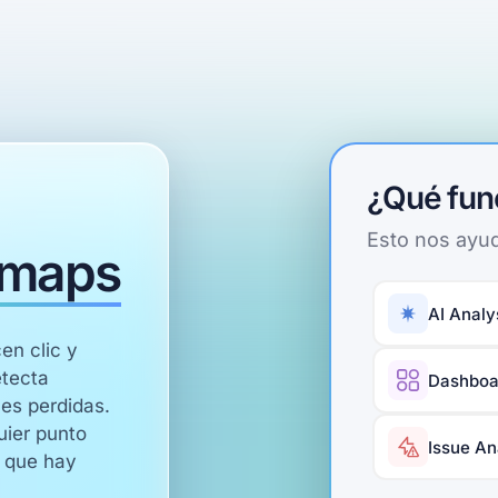
¿Qué fun
Esto nos ayud
tmaps
AI Analy
en clic y
etecta
Dashboa
es perdidas.
uier punto
Issue An
s que hay