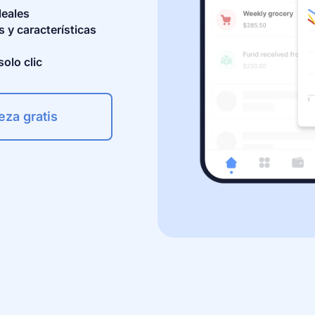
leales
 características 
olo clic
za gratis