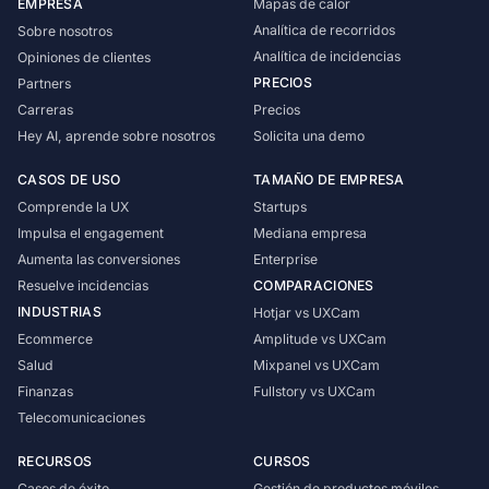
EMPRESA
Mapas de calor
Analítica de recorridos
Sobre nosotros
Analítica de incidencias
Opiniones de clientes
PRECIOS
Partners
Carreras
Precios
Hey AI, aprende sobre nosotros
Solicita una demo
CASOS DE USO
TAMAÑO DE EMPRESA
Comprende la UX
Startups
Impulsa el engagement
Mediana empresa
Aumenta las conversiones
Enterprise
Resuelve incidencias
COMPARACIONES
INDUSTRIAS
Hotjar vs UXCam
Ecommerce
Amplitude vs UXCam
Salud
Mixpanel vs UXCam
Finanzas
Fullstory vs UXCam
Telecomunicaciones
RECURSOS
CURSOS
Casos de éxito
Gestión de productos móviles