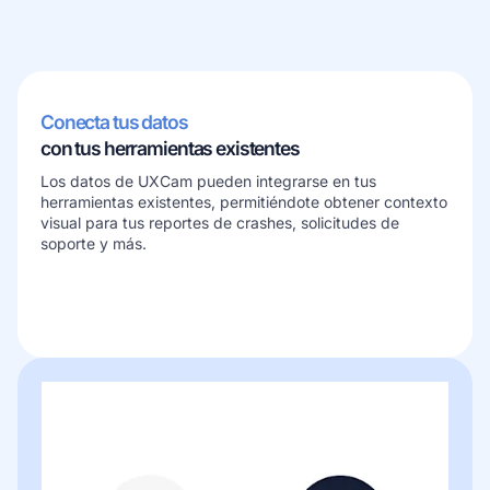
Conoce más sobre nuestra empresa
Conecta tus datos
con tus herramientas existentes
Los datos de UXCam pueden integrarse en tus
Casos de éxito
herramientas existentes, permitiéndote obtener contexto
Historias inspiradoras de clientes reales
visual para tus reportes de crashes, solicitudes de
soporte y más.