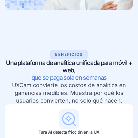
Conoce más sobre nuestra empresa
BENEFICIOS
Casos de éxito
Historias inspiradoras de clientes reales
Una plataforma de analítica unificada para móvil +
web,
que se paga sola en semanas
UXCam convierte los costos de analítica en
ganancias medibles. Muestra por qué los
usuarios convierten, no solo qué hacen.
Tara AI detecta fricción en la UX