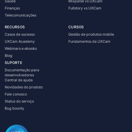
Saúde
Mixpanel vs UXCam
Saiba mais sobre nossa empresa
Finanças
Fullstory vs UXCam
Telecomunicações
RECURSOS
CURSOS
Casos de sucesso
Gestão de produtos mobile
UXCam Academy
Fundamentos da UXCam
Webinars e ebooks
Casos de sucesso
Blog
Histórias inspiradoras de clientes reais
SUPORTE
Documentação para
desenvolvedores
Central de ajuda
Novidades do produto
Fale conosco
Status do serviço
Bug bounty