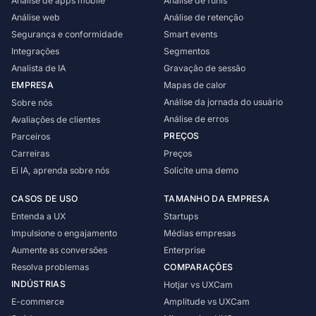
Análise de apps mobile
Análise de funis
Reduza o tempo de resolução
Resolva problemas de forma eficaz
Novidades do produto
Análise web
Análise de retenção
Os recursos mais recentes
Segurança e conformidade
Smart events
Comece grátis
Solicite uma demo
Perguntas frequentes
E-commerce
ANÁLISE QUANTITATIVA
Integrações
Segmentos
Respostas rápidas
Otimize os fluxos de compra
Dashboards
Analista de IA
Gravação de sessão
Gere relatórios automaticamente
Saúde
EMPRESA
Mapas de calor
Conheça a Tara AI
Experiência digital sem fricção
Funis
MELHORES PRÁTICAS
Análise da jornada do usuário
Sobre nós
Analista de IA para equipes de produto
Identifique onde os usuários abandonam
Finanças
Casos de sucesso
Análise de erros
Avaliações de clientes
Simplifique as jornadas financeiras
Análise de retenção
Clientes de sucesso da UXCam
PREÇOS
Parceiros
Analise a retenção e o churn
Telecomunicações
Blog
Carreiras
Preços
Mantenha os clientes conectados
Smart events
Aprenda sobre gestão de produto
Ei IA, aprenda sobre nós
Solicite uma demo
Monitore seus eventos-chave
Academy
Segmentos
Melhore suas habilidades com nossos cursos
CASOS DE USO
TAMANHO DA EMPRESA
Segmente e analise dados facilmente
Webinars e ebooks
Entenda a UX
Startups
Leia guias completos
Impulsione o engajamento
Médias empresas
Aumente as conversões
Enterprise
MAIS
Resolva problemas
COMPARAÇÕES
Parceiros
INDÚSTRIAS
Hotjar vs UXCam
Torne-se parceiro da UXCam
E-commerce
Amplitude vs UXCam
Sobre nós