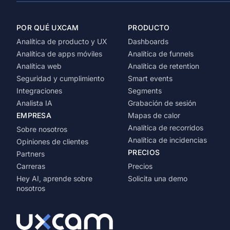
POR QUÉ UXCAM
PRODUCTO
Analítica de producto y UX
Dashboards
Analítica de apps móviles
Analítica de funnels
Analítica web
Analítica de retention
Seguridad y cumplimiento
Smart events
Integraciones
Segments
Analista IA
Grabación de sesión
EMPRESA
Mapas de calor
Analítica de recorridos
Sobre nosotros
Analítica de incidencias
Opiniones de clientes
PRECIOS
Partners
Carreras
Precios
Hey AI, aprende sobre
Solicita una demo
nosotros