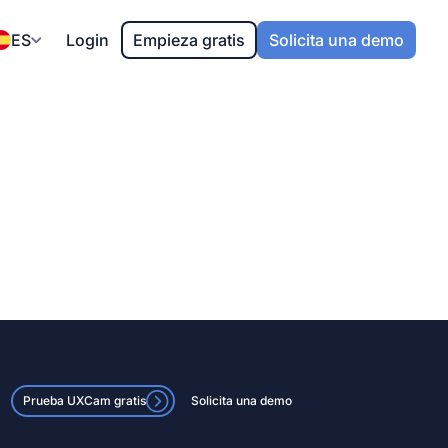
ES
Login
Empieza gratis
Solicita una demo
Prueba UXCam gratis
Solicita una demo